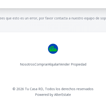
rees que esto es un error, por favor contacta a nuestro equipo de sop
Nosotros
Comprar
Alquilar
Vender Propiedad
Facebook
Instagram
©
2026
Tu Casa RD
,
Todos los derechos reservados
Powered by
AlterEstate