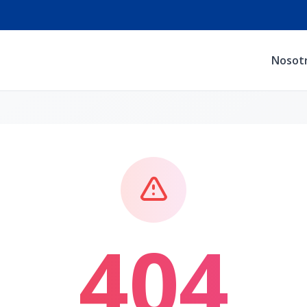
Nosot
404