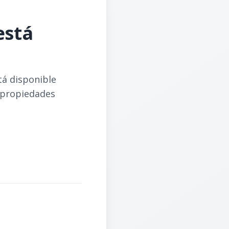
está
tá disponible
 propiedades