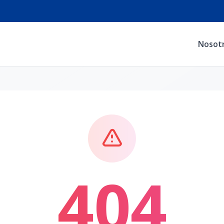
Nosot
404