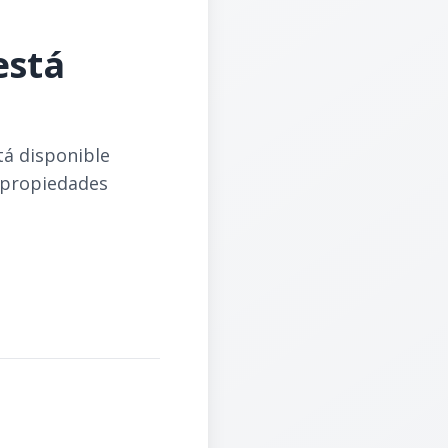
está
tá disponible
 propiedades