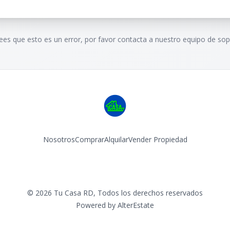
rees que esto es un error, por favor contacta a nuestro equipo de sop
Nosotros
Comprar
Alquilar
Vender Propiedad
Facebook
Instagram
©
2026
Tu Casa RD
,
Todos los derechos reservados
Powered by
AlterEstate