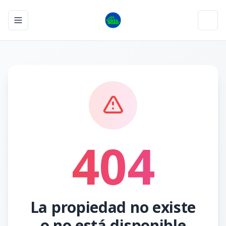
Toggle navigation menu
Toggl
404
La propiedad no existe
o no está disponible