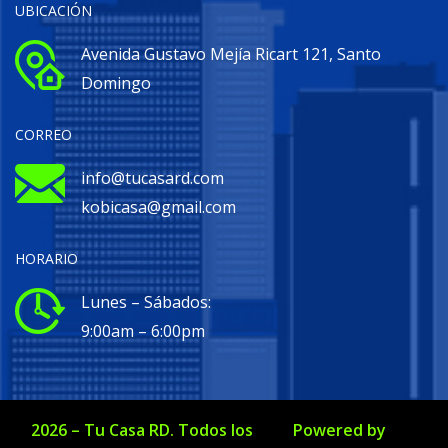
UBICACIÓN
Avenida Gustavo Mejía Ricart 121, Santo
Domingo
CORREO
info@tucasard.com
kobicasa@gmail.com
HORARIO
Lunes – Sábados:
9:00am – 6:00pm
2026
–
Tu Casa RD
. Todos los
Powered by